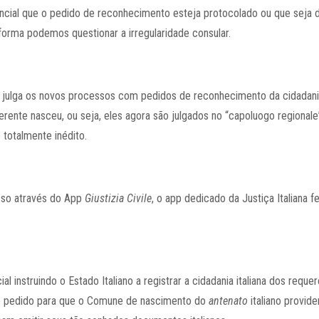
ncial que o pedido de reconhecimento esteja protocolado ou que seja 
 forma podemos questionar a irregularidade consular.
ulga os novos processos com pedidos de reconhecimento da cidadania it
rente nasceu, ou seja, eles agora são julgados no “capoluogo regionale”,
 totalmente inédito.
sso através do App
Giustizia Civile
, o app dedicado da Justiça Italiana fe
l instruindo o Estado Italiano a registrar a cidadania italiana dos reque
 o pedido para que o Comune de nascimento do
antenato
italiano provid