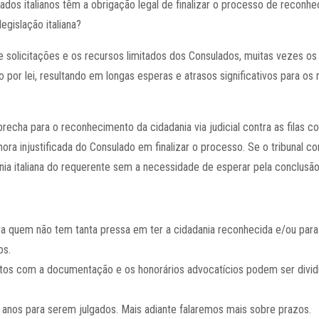
ados italianos têm a obrigação legal de finalizar o processo de reconh
egislação italiana?
de solicitações e os recursos limitados dos Consulados, muitas vezes o
or lei, resultando em longas esperas e atrasos significativos para os 
cha para o reconhecimento da cidadania via judicial contra as filas c
ra injustificada do Consulado em finalizar o processo. Se o tribunal c
nia italiana do requerente sem a necessidade de esperar pela conclusão
 para quem não tem tanta pressa em ter a cidadania reconhecida e/ou pa
os.
os com a documentação e os honorários advocatícios podem ser dividi
anos para serem julgados. Mais adiante falaremos mais sobre prazos.