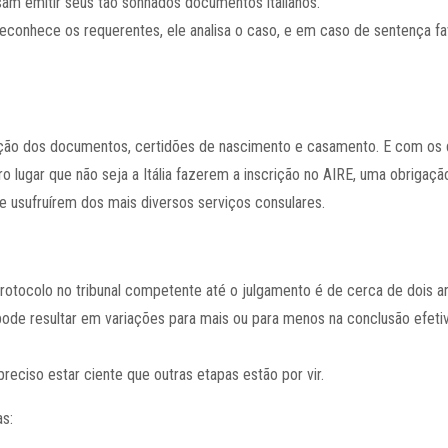
m emitir seus tão sonhados documentos italianos.
reconhece os requerentes, ele analisa o caso, e em caso de sentença fa
.
rição dos documentos, certidões de nascimento e casamento. E com o
o lugar que não seja a Itália fazerem a inscrição no
AIRE,
uma obrigação
 usufruírem dos mais diversos serviços consulares.
otocolo no tribunal competente até o julgamento é de cerca de dois 
 pode resultar em variações para mais ou para menos na conclusão efeti
eciso estar ciente que outras etapas estão por vir.
s: