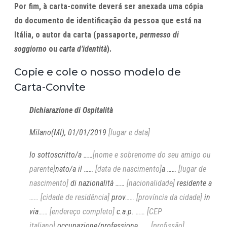
Por fim, à carta-convite deverá ser anexada uma cópia
do documento de identificação da pessoa que está na
Itália, o autor da carta (passaporte,
permesso di
soggiorno
ou
carta d’identità
).
Copie e cole o nosso modelo de
Carta-Convite
Dichiarazione di Ospitalità
Milano(MI), 01/01/2019
[lugar e data]
Io sottoscritto/a ……
[nome e sobrenome do seu amigo ou
parente]
nato/a il ……
[data de nascimento]
a ……
[lugar de
nascimento]
di nazionalità ……
[nacionalidade]
residente a
……
[cidade de residência]
prov……
[província da cidade]
in
via……
[endereço completo]
c.a.p. ……
[CEP
italiano]
occupazione/professione ……
[profissão]