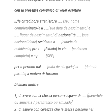
con la presente comunico di voler ospitare
il/la cittadino/a straniero/a ……
[seu nome
completo]
nato/a il ……
[sua data de nascimento]
a
……
[lugar de nascimento]
di nazionalità ……
[sua
nacionalidade]
residente a ……
[cidade de
residência]
prov…… [Estado] in via……
[endereço
completo]
c.a.p. ……
[CEP]
per il periodo dal ……
[data de chegada]
al ……
[data de
partida]
a motivo di turismo.
Dichiaro inoltre
1) di avere con la stessa persona legami di ……
[parentela
ou amicizia / parentesco ou amizade]
2) di sapere con certezza che la stessa persona nel