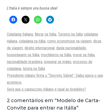
L’Italia è sempre una buona idea!
Categorias
Tags
Cidadania Italiana
,
Morar na Itália
,
Turismo na Itália
cidadania
italiana
,
cidadania na itália
,
como economizar na viagem
,
dicas
de viagem
,
direito internacional
,
dupla nacionalidade
,
hospedagem na Itália
,
mochileiros na Itália
,
morar na Itália
,
nacionalidade brasileira
,
preparar as malas
,
processo de
cidadania
,
turista na Itália
Presidente italiano firma o “Decreto Salvini”. Saiba agora o que
acontece.
Será que o cappuccino italiano é igual ao brasileiro?
2 comentários em “Modelo de Carta-
Convite para entrar na Itália”