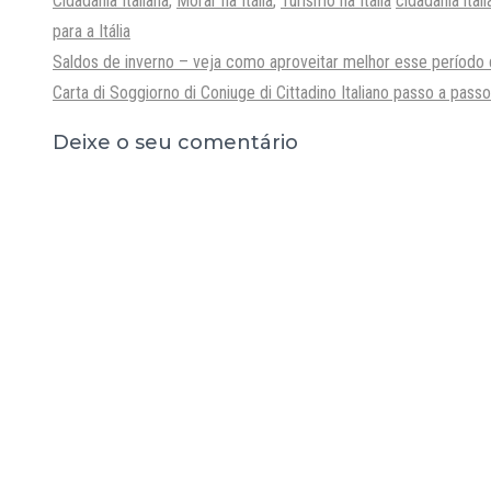
Cidadania Italiana
,
Morar na Itália
,
Turismo na Itália
cidadania itali
para a Itália
Saldos de inverno – veja como aproveitar melhor esse período
Carta di Soggiorno di Coniuge di Cittadino Italiano passo a passo
Deixe o seu comentário