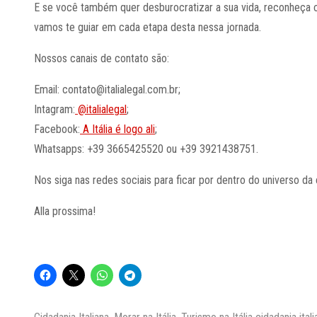
E se você também quer desburocratizar a sua vida, reconheça co
vamos te guiar em cada etapa desta nessa jornada.
Nossos canais de contato são:
Email: contato@italialegal.com.br;
Intagram:
@italialegal
;
Facebook:
A Itália é logo ali
;
Whatsapps: +39 3665425520 ou +39 3921438751.
Nos siga nas redes sociais para ficar por dentro do universo da ci
Alla prossima!
Categorias
Tags