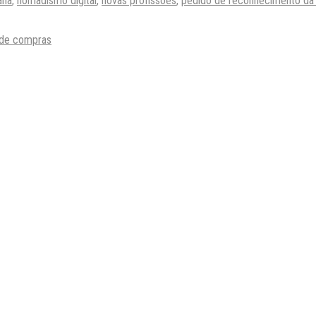
ana
,
nomadismo digital
,
novas profissões
,
pedido de reconhecimento da c
 de compras