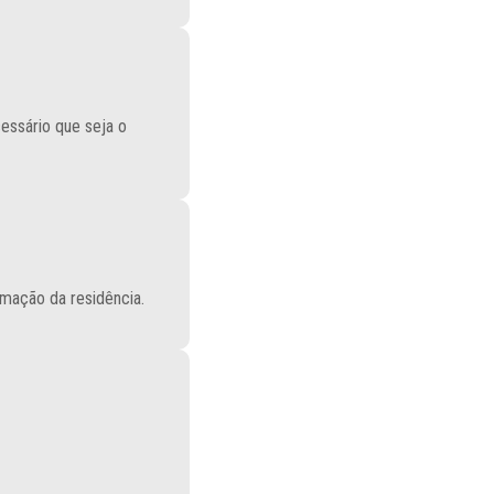
cessário que seja o
rmação da residência.