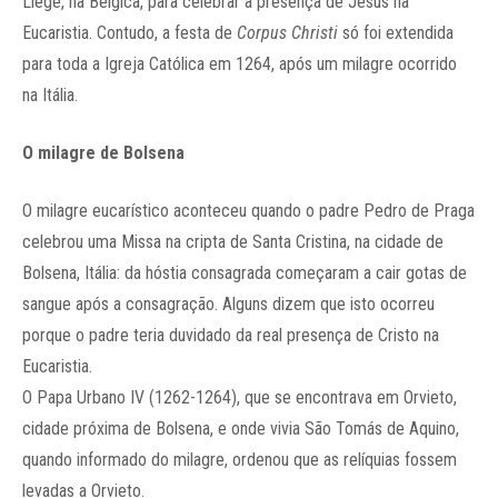
Liège,
na Bélgica, para celebrar a presença de Jesus na
Eucaristia.
Contudo, a festa de
Corpus Christi
só foi extendida
para toda a Igreja Católica em 1264, após um milagre ocorrido
na Itália
.
O milagre de Bolsena
O milagre eucarístico aconteceu quando o padre Pedro de Praga
celebrou uma Missa na cripta de Santa Cristina, na cidade de
Bolsena, Itália: da hóstia consagrada começaram a cair gotas de
sangue após a consagração.
Alguns dizem que isto ocorreu
porque o padre teria duvidado da real presença de Cristo na
Eucaristia.
O Papa Urbano IV (1262-1264), que se encontrava em Orvieto,
cidade próxima de Bolsena, e onde vivia São Tomás de Aquino,
quando informado do milagre, ordenou que as relíquias fossem
levadas a Orvieto.