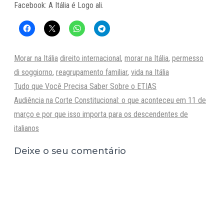
Facebook: A Itália é Logo ali.
Categorias
Tags
Morar na Itália
direito internacional
,
morar na Itália
,
permesso
di soggiorno
,
reagrupamento familiar
,
vida na Itália
Tudo que Você Precisa Saber Sobre o ETIAS
Audiência na Corte Constitucional: o que aconteceu em 11 de
março e por que isso importa para os descendentes de
italianos
Deixe o seu comentário