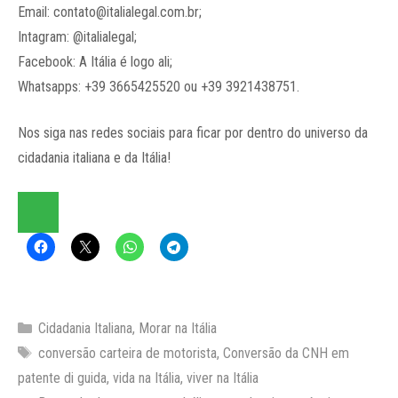
Email: contato@italialegal.com.br;
Intagram: @italialegal;
Facebook: A Itália é logo ali;
Whatsapps: +39 3665425520 ou +39 3921438751.
Nos siga nas redes sociais para ficar por dentro do universo da
cidadania italiana e da Itália!
Categorias
Cidadania Italiana
,
Morar na Itália
Tags
conversão carteira de motorista
,
Conversão da CNH em
patente di guida
,
vida na Itália
,
viver na Itália