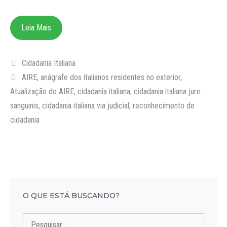
Leia Mais
Categorias
Cidadania Italiana
Tags
AIRE
,
anágrafe dos italianos residentes no exterior
,
Atualização do AIRE
,
cidadania italiana
,
cidadania italiana jure
sanguinis
,
cidadania italiana via judicial
,
reconhecimento de
cidadania
O QUE ESTÁ BUSCANDO?
Pesquisar