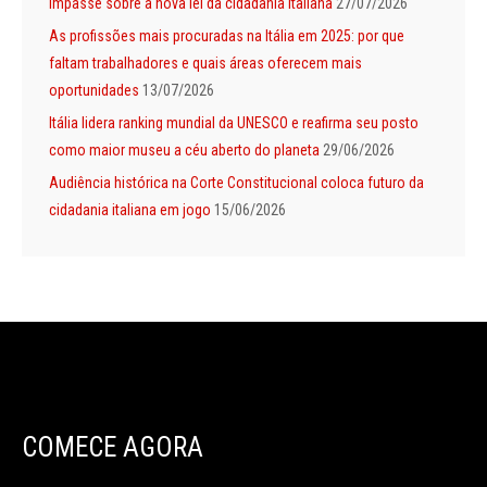
impasse sobre a nova lei da cidadania italiana
27/07/2026
As profissões mais procuradas na Itália em 2025: por que
faltam trabalhadores e quais áreas oferecem mais
oportunidades
13/07/2026
Itália lidera ranking mundial da UNESCO e reafirma seu posto
como maior museu a céu aberto do planeta
29/06/2026
Audiência histórica na Corte Constitucional coloca futuro da
cidadania italiana em jogo
15/06/2026
COMECE AGORA