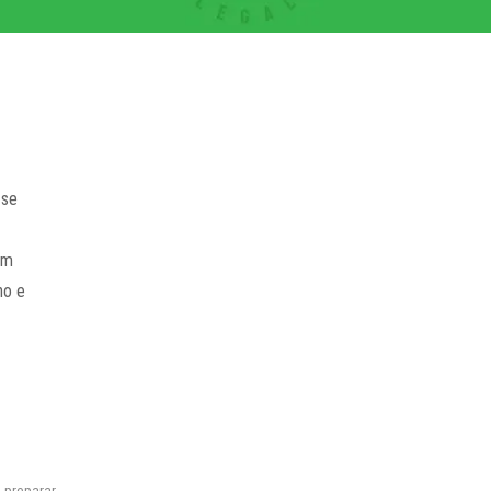
a
 se
em
ho e
,
preparar