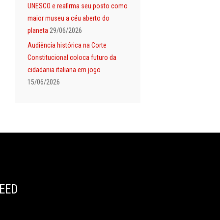
UNESCO e reafirma seu posto como
maior museu a céu aberto do
planeta
29/06/2026
Audiência histórica na Corte
Constitucional coloca futuro da
cidadania italiana em jogo
15/06/2026
EED