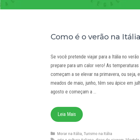
Como é o verão na Itáli
Se você pretende viajar para a Itália no verão
prepare para um calor vero! As temperaturas
começam a se elevar na primavera, ou seja, 
meados de maio, junho, têm seu ápice em jul
agosto e começam a …
Leia Mais
Categorias
Morar na Itália
,
Turismo na Itália
Tags
arte e cultura italiana
,
dicas de viagem
,
lifestyle