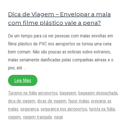
Dica de Viagem – Envelopar a mala
com filme plástico vale a pena?
De um tempo para cá ver pessoas com malas envoltas em
filme plástico de PVC nos aeroportos se tornou uma cena
bem comum. Não são poucas as notícias sobre extravios,
malas seriamente danificadas pelas companhias aéreas e o
pior, até …
Leia Mais
Categorias
Tags
Turismo na Itália
aeroportos
,
bagagem
,
bagagem despachada
,
dica de viagem
,
dicas de viagem
,
fazer malas
,
preparar as
malas
,
segurança
,
segurança nos aeroportos
,
turista na Itália
,
viagem
,
viagem tranquila
,
viajar