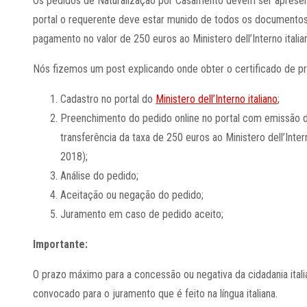
Os pedidos de Naturalização por Casamento devem ser apres
portal o requerente deve estar munido de todos os documentos 
pagamento no valor de 250 euros ao Ministero dell’Interno italiano
Nós fizemos um post explicando onde obter o certificado de pro
Cadastro no portal do
Ministero dell’Interno italiano
;
Preenchimento do pedido online no portal com emissão 
transferência da taxa de 250 euros ao Ministero dell’Inte
2018);
Análise do pedido;
Aceitação ou negação do pedido;
Juramento em caso de pedido aceito;
Importante:
O prazo máximo para a concessão ou negativa da cidadania itali
convocado para o juramento que é feito na língua italiana.