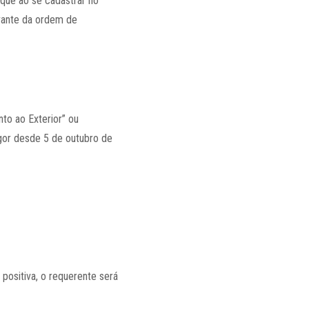
 que ao se cadastrar no
ovante da ordem de
o ao Exterior” ou
vigor desde 5 de outubro de
positiva, o requerente será