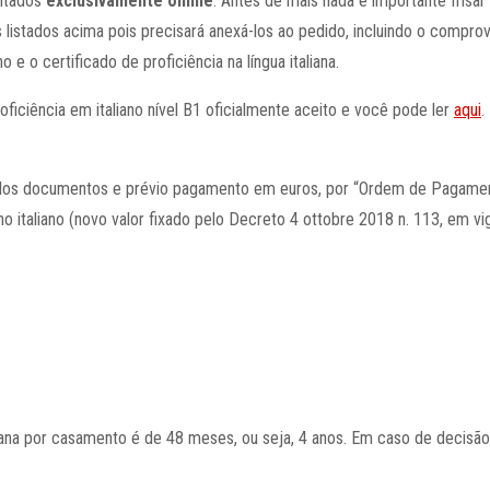
entados
exclusivamente online
. Antes de mais nada é importante frisar
listados acima pois precisará anexá-los ao pedido, incluindo o compr
 e o certificado de proficiência na língua italiana.
ficiência em italiano nível B1 oficialmente aceito e você pode ler
aqui
.
dos documentos e prévio pagamento em euros, por “Ordem de Pagament
rno italiano (novo valor fixado pelo Decreto 4 ottobre 2018 n. 113, em 
ana por casamento é de 48 meses, ou seja, 4 anos. Em caso de decisão 