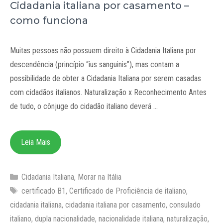
Cidadania italiana por casamento –
como funciona
Muitas pessoas não possuem direito à Cidadania Italiana por
descendência (princípio “ius sanguinis”), mas contam a
possibilidade de obter a Cidadania Italiana por serem casadas
com cidadãos italianos. Naturalização x Reconhecimento Antes
de tudo, o cônjuge do cidadão italiano deverá …
Leia Mais
Categorias
Cidadania Italiana
,
Morar na Itália
Tags
certificado B1
,
Certificado de Proficiência de italiano
,
cidadania italiana
,
cidadania italiana por casamento
,
consulado
italiano
,
dupla nacionalidade
,
nacionalidade italiana
,
naturalização
,