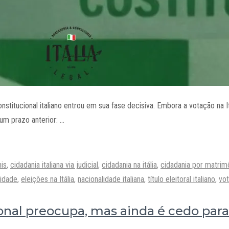
onstitucional italiano entrou em sua fase decisiva. Embora a votação na I
um prazo anterior: …
nis
,
cidadania italiana via judicial
,
cidadania na itália
,
cidadania por matrim
lidade
,
eleições na Itália
,
nacionalidade italiana
,
título eleitoral italiano
,
vot
nal preocupa, mas ainda é cedo par