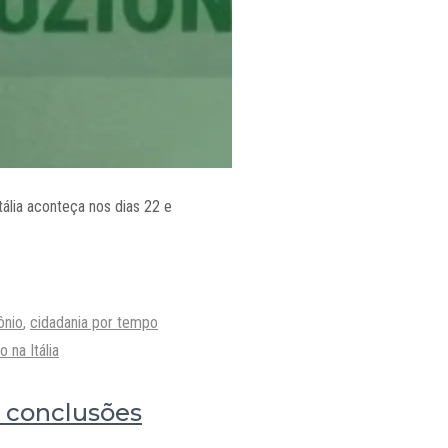
tália aconteça nos dias 22 e
ônio
,
cidadania por tempo
o na Itália
a conclusões