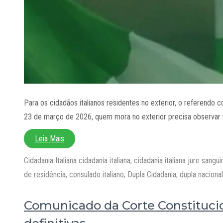
Para os cidadãos italianos residentes no exterior, o referendo c
23 de março de 2026, quem mora no exterior precisa observar 
Leia Mais
Categorias
Tags
Cidadania Italiana
cidadania italiana
,
cidadania italiana jure sangui
de residência
,
consulado italiano
,
Dupla Cidadania
,
dupla naciona
Comunicado da Corte Constitucio