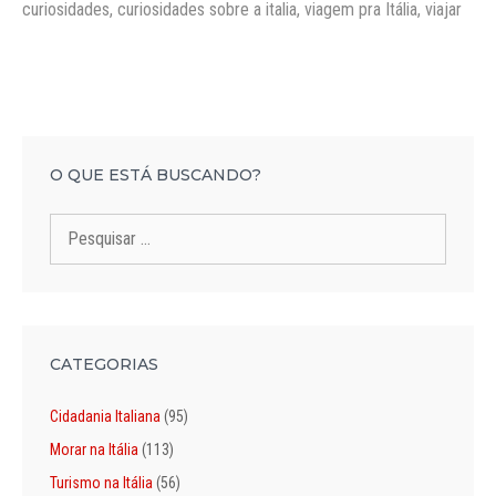
Tags
curiosidades
,
curiosidades sobre a italia
,
viagem pra Itália
,
viajar
O QUE ESTÁ BUSCANDO?
Pesquisar
por:
CATEGORIAS
Cidadania Italiana
(95)
Morar na Itália
(113)
Turismo na Itália
(56)