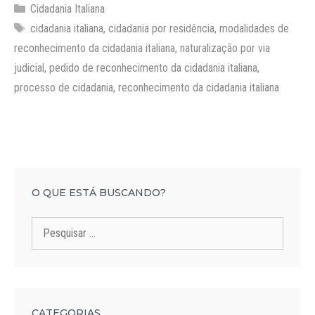
Categorias
Cidadania Italiana
Tags
cidadania italiana
,
cidadania por residência
,
modalidades de
reconhecimento da cidadania italiana
,
naturalização por via
judicial
,
pedido de reconhecimento da cidadania italiana
,
processo de cidadania
,
reconhecimento da cidadania italiana
O QUE ESTÁ BUSCANDO?
Pesquisar
por:
CATEGORIAS