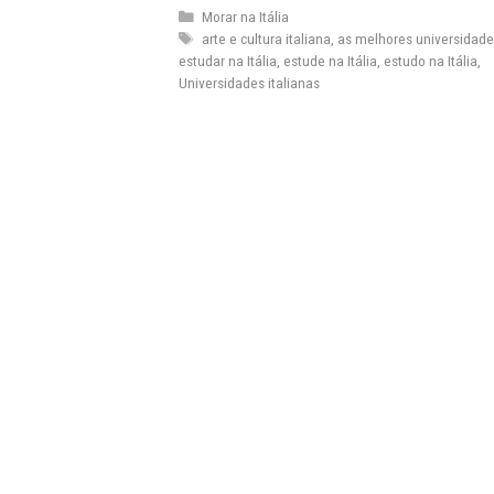
Categorias
Morar na Itália
Tags
arte e cultura italiana
,
as melhores universidades
estudar na Itália
,
estude na Itália
,
estudo na Itália
,
Universidades italianas