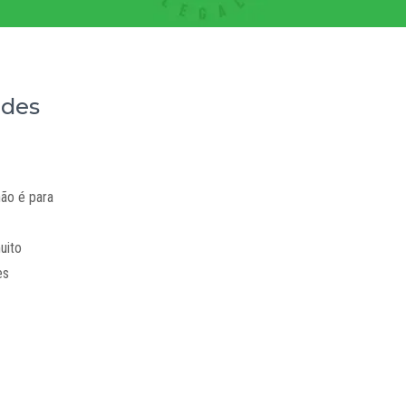
ades
não é para
uito
es