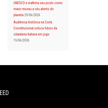
UNESCO e reafirma seu posto como
maior museu a céu aberto do
planeta
29/06/2026
Audiência histórica na Corte
Constitucional coloca futuro da
cidadania italiana em jogo
15/06/2026
EED