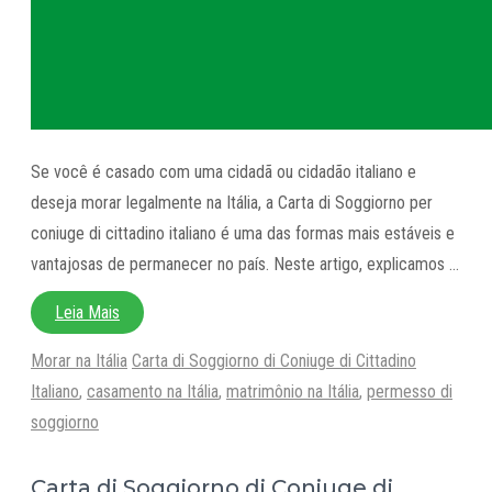
Se você é casado com uma cidadã ou cidadão italiano e
deseja morar legalmente na Itália, a Carta di Soggiorno per
coniuge di cittadino italiano é uma das formas mais estáveis e
vantajosas de permanecer no país. Neste artigo, explicamos …
Leia Mais
Categorias
Tags
Morar na Itália
Carta di Soggiorno di Coniuge di Cittadino
Italiano
,
casamento na Itália
,
matrimônio na Itália
,
permesso di
soggiorno
Carta di Soggiorno di Coniuge di