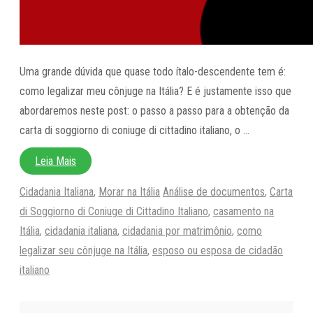
Uma grande dúvida que quase todo ítalo-descendente tem é:
como legalizar meu cônjuge na Itália? E é justamente isso que
abordaremos neste post: o passo a passo para a obtenção da
carta di soggiorno di coniuge di cittadino italiano, o …
Leia Mais
Categorias
Tags
Cidadania Italiana
,
Morar na Itália
Análise de documentos
,
Carta
di Soggiorno di Coniuge di Cittadino Italiano
,
casamento na
Itália
,
cidadania italiana
,
cidadania por matrimônio
,
como
legalizar seu cônjuge na Itália
,
esposo ou esposa de cidadão
italiano