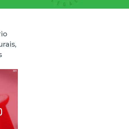
rio
rais,
s