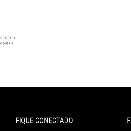
 na Itália
,
ar para a
FIQUE CONECTADO
F