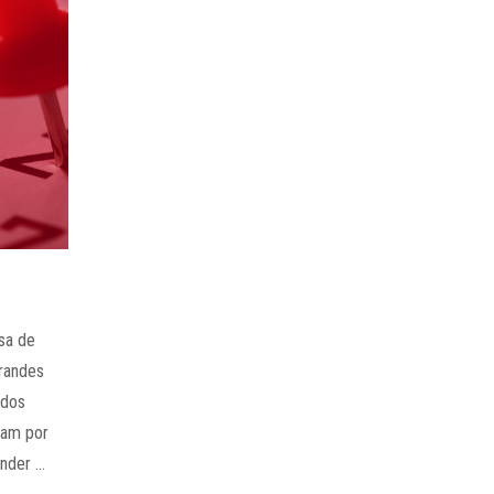
sa de
grandes
idos
ham por
ender …