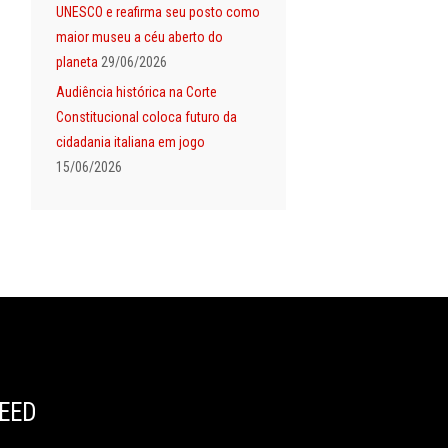
UNESCO e reafirma seu posto como
maior museu a céu aberto do
planeta
29/06/2026
Audiência histórica na Corte
Constitucional coloca futuro da
cidadania italiana em jogo
15/06/2026
EED