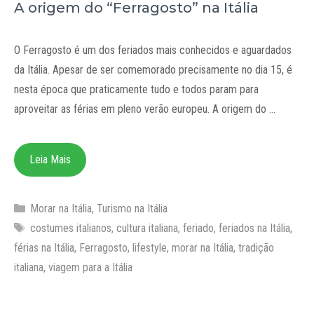
A origem do “Ferragosto” na Itália
O Ferragosto é um dos feriados mais conhecidos e aguardados
da Itália. Apesar de ser comemorado precisamente no dia 15, é
nesta época que praticamente tudo e todos param para
aproveitar as férias em pleno verão europeu. A origem do …
Leia Mais
Categorias
Morar na Itália
,
Turismo na Itália
Tags
costumes italianos
,
cultura italiana
,
feriado
,
feriados na Itália
,
férias na Itália
,
Ferragosto
,
lifestyle
,
morar na Itália
,
tradição
italiana
,
viagem para a Itália