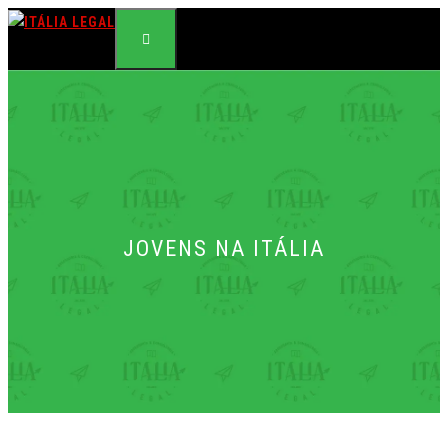
Pular
para
o
MENU
conteúdo
JOVENS NA ITÁLIA