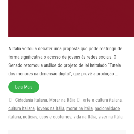
A Itália voltou a debater uma proposta que pode restringir de
forma significativa o acesso de jovens às redes sociais. O
Senado retomou a análise do projeto de lei intitulado “Tutela
dos menores na dimensão digital”, que prevê a proibição …
Leia Mais
Categorias
Tags
Cidadania Italiana
,
Morar na Itália
arte e cultura italiana
,
cultura italiana
,
jovens na Itália
,
morar na Itália
,
nacionalidade
italiana
,
notícias
,
usos e costumes
,
vida na Itália
,
viver na Itália