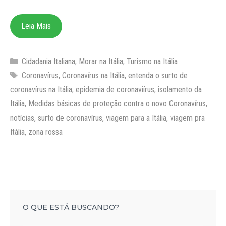
Leia Mais
Categorias
Cidadania Italiana
,
Morar na Itália
,
Turismo na Itália
Tags
Coronavírus
,
Coronavírus na Itália
,
entenda o surto de
coronavírus na Itália
,
epidemia de coronaviírus
,
isolamento da
Itália
,
Medidas básicas de proteção contra o novo Coronavírus
,
notícias
,
surto de coronavírus
,
viagem para a Itália
,
viagem pra
Itália
,
zona rossa
O QUE ESTÁ BUSCANDO?