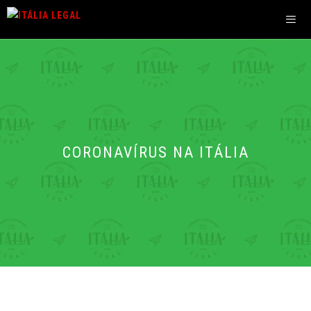
Pular
para
o
Men
conteúdo
CORONAVÍRUS NA ITÁLIA