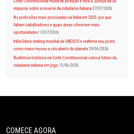
Corte Constitucional muda de posição e leva à Justiça da UE
impasse sobre a nova lei da cidadania italiana
27/07/2026
As profissões mais procuradas na Itália em 2025: por que
faltam trabalhadores e quais áreas oferecem mais
oportunidades
13/07/2026
Itália lidera ranking mundial da UNESCO e reafirma seu posto
como maior museu a céu aberto do planeta
29/06/2026
Audiência histórica na Corte Constitucional coloca futuro da
cidadania italiana em jogo
15/06/2026
COMECE AGORA