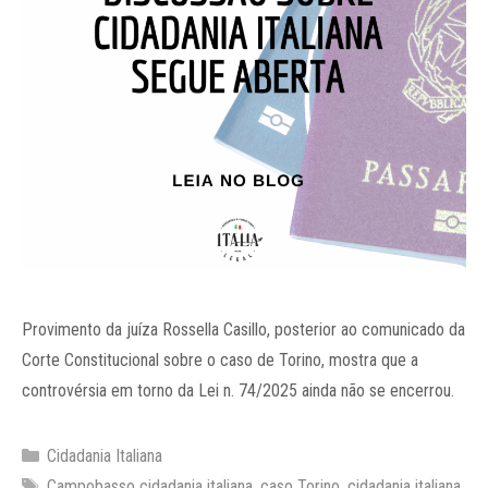
Provimento da juíza Rossella Casillo, posterior ao comunicado da
Corte Constitucional sobre o caso de Torino, mostra que a
controvérsia em torno da Lei n. 74/2025 ainda não se encerrou.
Categorias
Cidadania Italiana
Tags
Campobasso cidadania italiana
,
caso Torino
,
cidadania italiana