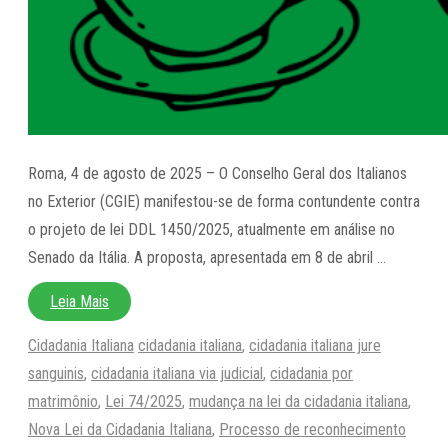
Roma, 4 de agosto de 2025 – O Conselho Geral dos Italianos
no Exterior (CGIE) manifestou-se de forma contundente contra
o projeto de lei DDL 1450/2025, atualmente em análise no
Senado da Itália. A proposta, apresentada em 8 de abril …
Leia Mais
Categorias
Tags
Cidadania Italiana
cidadania italiana
,
cidadania italiana jure
sanguinis
,
cidadania italiana via judicial
,
cidadania por
matrimônio
,
Lei 74/2025
,
mudança na lei da cidadania italiana
,
Nova Lei da Cidadania Italiana
,
Processo de reconhecimento