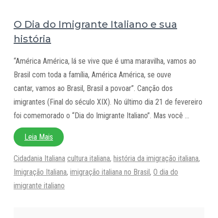
O Dia do Imigrante Italiano e sua
história
“América América, lá se vive que é uma maravilha, vamos ao
Brasil com toda a família, América América, se ouve
cantar, vamos ao Brasil, Brasil a povoar”. Canção dos
imigrantes (Final do século XIX). No último dia 21 de fevereiro
foi comemorado o “Dia do Imigrante Italiano”. Mas você …
Leia Mais
Categorias
Tags
Cidadania Italiana
cultura italiana
,
história da imigração italiana
,
Imigração Italiana
,
imigração italiana no Brasil
,
O dia do
imigrante italiano