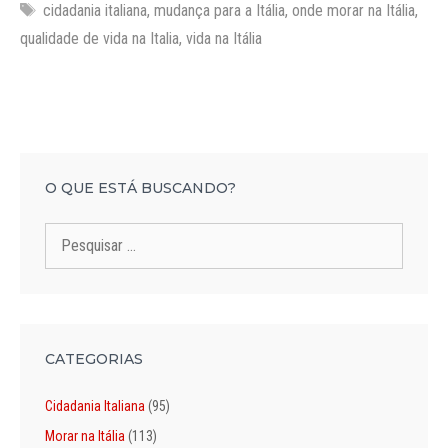
Tags
cidadania italiana
,
mudança para a Itália
,
onde morar na Itália
,
qualidade de vida na Italia
,
vida na Itália
O QUE ESTÁ BUSCANDO?
Pesquisar
por:
CATEGORIAS
Cidadania Italiana
(95)
Morar na Itália
(113)