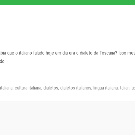
sabia que o italiano falado hoje em dia era o dialeto da Toscana? Isso mes
ado …
italiana
,
cultura italiana
,
dialetos
,
dialetos italianos
,
língua italiana
,
talian
,
u