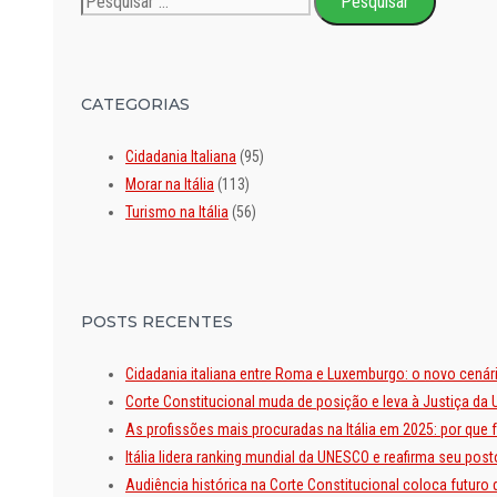
por:
CATEGORIAS
Cidadania Italiana
(95)
Morar na Itália
(113)
Turismo na Itália
(56)
POSTS RECENTES
Cidadania italiana entre Roma e Luxemburgo: o novo cenár
Corte Constitucional muda de posição e leva à Justiça da U
As profissões mais procuradas na Itália em 2025: por que
Itália lidera ranking mundial da UNESCO e reafirma seu po
Audiência histórica na Corte Constitucional coloca futuro 