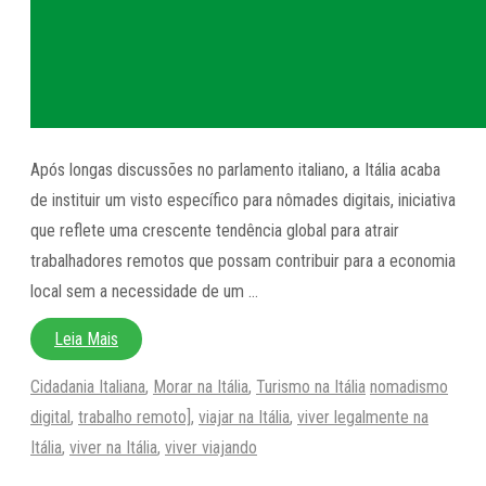
Após longas discussões no parlamento italiano, a Itália acaba
de instituir um visto específico para nômades digitais, iniciativa
que reflete uma crescente tendência global para atrair
trabalhadores remotos que possam contribuir para a economia
local sem a necessidade de um …
Leia Mais
Categorias
Tags
Cidadania Italiana
,
Morar na Itália
,
Turismo na Itália
nomadismo
digital
,
trabalho remoto]
,
viajar na Itália
,
viver legalmente na
Itália
,
viver na Itália
,
viver viajando