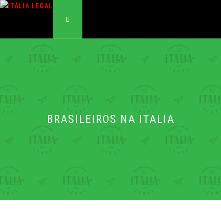
Pular
para
o
MENU
conteúdo
BRASILEIROS NA ITALIA