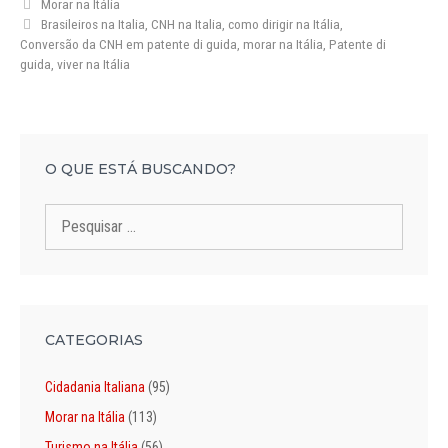
Categorias
Morar na Itália
Tags
Brasileiros na Italia
,
CNH na Italia
,
como dirigir na Itália
,
Conversão da CNH em patente di guida
,
morar na Itália
,
Patente di
guida
,
viver na Itália
O QUE ESTÁ BUSCANDO?
Pesquisar
por:
CATEGORIAS
Cidadania Italiana
(95)
Morar na Itália
(113)
Turismo na Itália
(56)