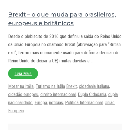
Brexit – o que muda para brasileiros,
europeus e britânicos
Desde o plebiscito de 2016 que definiu a saída do Reino Unido
da União Europeia no chamado Brexit (abreviação para “British
exit“, termo mais comumente usado para definir a decisão do
Reino Unido de deixar a UE) muitas dúvidas e …
Leia Mais
Categorias
Tags
Morar na Itália
,
Turismo na Itália
Brexit
,
cidadania italiana
,
cidadão europeu
,
direito internacional
,
Dupla Cidadania
,
dupla
nacionalidade
,
Europa
,
notícias
,
Política Internacional
,
União
Europeia