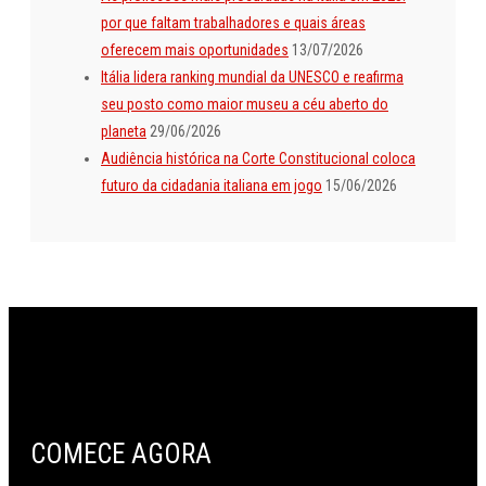
por que faltam trabalhadores e quais áreas
oferecem mais oportunidades
13/07/2026
Itália lidera ranking mundial da UNESCO e reafirma
seu posto como maior museu a céu aberto do
planeta
29/06/2026
Audiência histórica na Corte Constitucional coloca
futuro da cidadania italiana em jogo
15/06/2026
COMECE AGORA