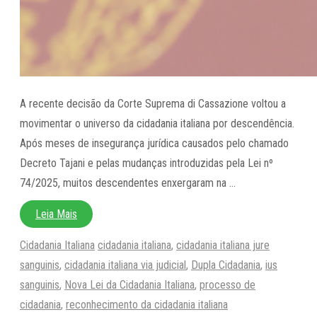
A recente decisão da Corte Suprema di Cassazione voltou a
movimentar o universo da cidadania italiana por descendência.
Após meses de insegurança jurídica causados pelo chamado
Decreto Tajani e pelas mudanças introduzidas pela Lei nº
74/2025, muitos descendentes enxergaram na …
Leia Mais
Categorias
Tags
Cidadania Italiana
cidadania italiana
,
cidadania italiana jure
sanguinis
,
cidadania italiana via judicial
,
Dupla Cidadania
,
ius
sanguinis
,
Nova Lei da Cidadania Italiana
,
processo de
cidadania
,
reconhecimento da cidadania italiana