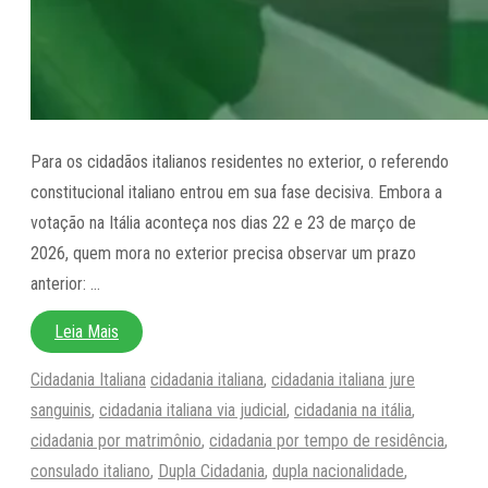
Para os cidadãos italianos residentes no exterior, o referendo
constitucional italiano entrou em sua fase decisiva. Embora a
votação na Itália aconteça nos dias 22 e 23 de março de
2026, quem mora no exterior precisa observar um prazo
anterior: …
Leia Mais
Categorias
Tags
Cidadania Italiana
cidadania italiana
,
cidadania italiana jure
sanguinis
,
cidadania italiana via judicial
,
cidadania na itália
,
cidadania por matrimônio
,
cidadania por tempo de residência
,
consulado italiano
,
Dupla Cidadania
,
dupla nacionalidade
,