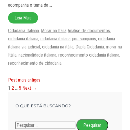
acompanha o tema da …
Leia Mais
Categorias
Tags
Cidadania Italiana
,
Morar na Itália
Análise de documentos
,
cidadania italiana
,
cidadania italiana jure sanguinis
,
cidadania
italiana via judicial
,
cidadania na itália
,
Dupla Cidadania
,
morar na
Itália
,
nacionalidade italiana
,
reconhecimento cidadania italiana
,
reconhecimento de cidadania
Post mais antigas
Page
Page
Page
1
2
…
5
Next
→
O QUE ESTÁ BUSCANDO?
Pesquisar
por: