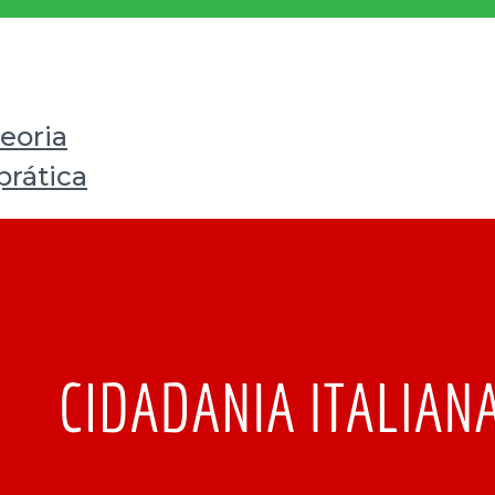
teoria
prática