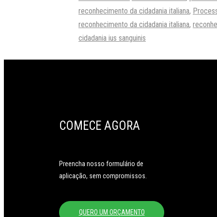
reconhecimento da cidadania italiana
,
Proces
reconhecimento da cidadania italiana
,
reconhe
cidadania ius sanguinis
COMECE AGORA
Preencha nosso formulário de
aplicação, sem compromissos.
QUERO UM ORÇAMENTO