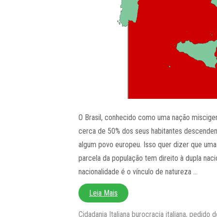
O Brasil, conhecido como uma nação miscige
cerca de 50% dos seus habitantes descende
algum povo europeu. Isso quer dizer que uma
parcela da população tem direito à dupla naci
nacionalidade é o vínculo de natureza …
Leia Mais
Categorias
Tags
Cidadania Italiana
burocracia italiana
,
pedido d