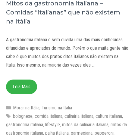
Mitos da gastronomia italiana –
Comidas “italianas” que não existem
na Itália
A gastronomia italiana é sem dúvida uma das mais conhecidas,
difundidas e apreciadas do mundo. Porém o que muita gente não
sabe é que muitos dos pratos ditos italianos não existem na
Itália. Isso mesmo, na maioria das vezes eles …
Leia Mais
Categorias
Morar na Itália
,
Turismo na Itália
Tags
bolognese
,
comida italiana
,
culinária italiana
,
cultura italiana
,
gastronomia italiana
,
lifestyle
,
mitos da culinária italiana
,
mitos da
gastronomia italiana
,
palha italiana
,
parmegiana
,
pepperoni
,