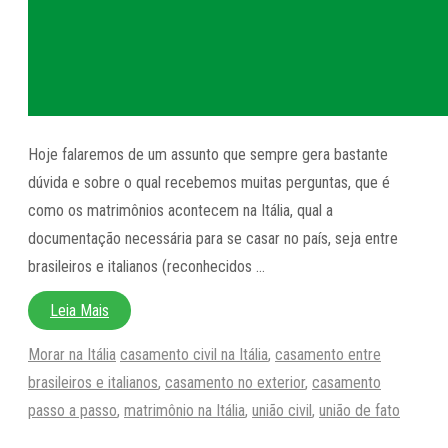
Hoje falaremos de um assunto que sempre gera bastante
dúvida e sobre o qual recebemos muitas perguntas, que é
como os matrimônios acontecem na Itália, qual a
documentação necessária para se casar no país, seja entre
brasileiros e italianos (reconhecidos …
Leia Mais
Categorias
Tags
Morar na Itália
casamento civil na Itália
,
casamento entre
brasileiros e italianos
,
casamento no exterior
,
casamento
passo a passo
,
matrimônio na Itália
,
união civil
,
união de fato