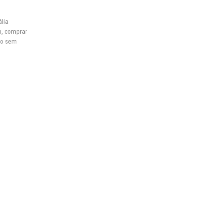
ália
m
,
comprar
iro sem