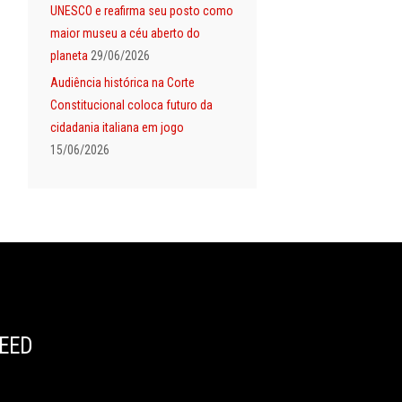
UNESCO e reafirma seu posto como
maior museu a céu aberto do
planeta
29/06/2026
Audiência histórica na Corte
Constitucional coloca futuro da
cidadania italiana em jogo
15/06/2026
EED