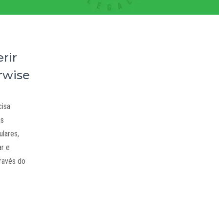
rir
rwise
cisa
as
lares,
ar e
través do