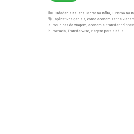
Categorias
Cidadania Italiana
,
Morar na Itália
,
Turismo na It
Tags
aplicativos geniais
,
como economizar na viage
euros
,
dicas de viagem
,
economia
,
transferir dinhe
burocracia
,
Transferwise
,
viagem para a Itália