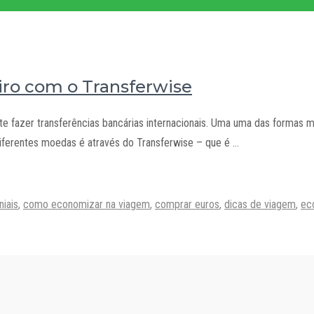
iro com o Transferwise
e fazer transferências bancárias internacionais. Uma uma das formas ma
diferentes moedas é através do Transferwise – que é …
niais
,
como economizar na viagem
,
comprar euros
,
dicas de viagem
,
ec