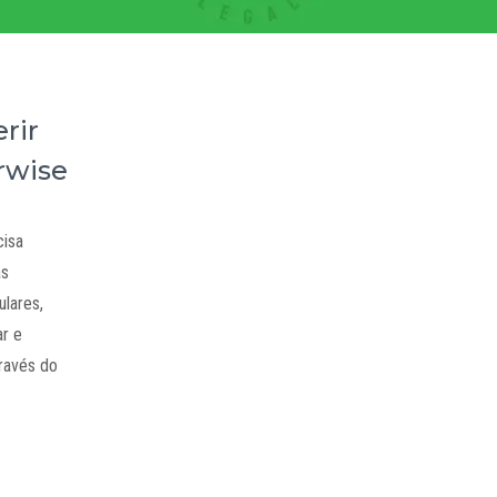
rir
rwise
cisa
as
lares,
ar e
través do