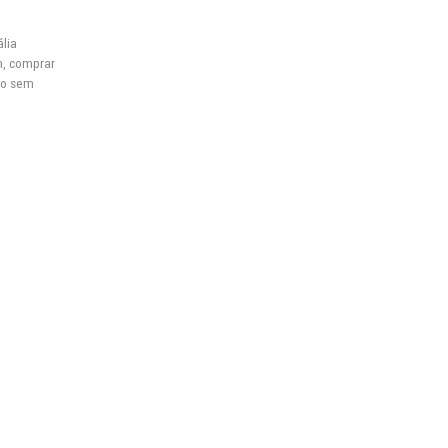
ália
m
,
comprar
iro sem