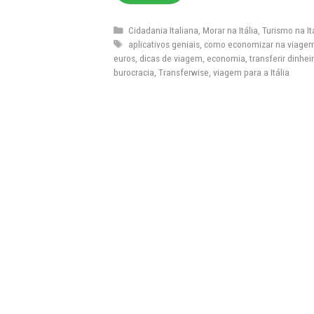
Categorias
Cidadania Italiana
,
Morar na Itália
,
Turismo na It
Tags
aplicativos geniais
,
como economizar na viage
euros
,
dicas de viagem
,
economia
,
transferir dinhe
burocracia
,
Transferwise
,
viagem para a Itália