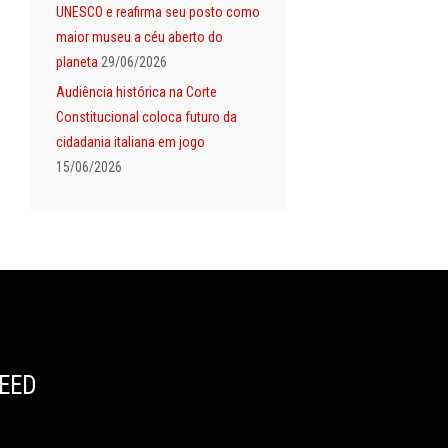
UNESCO e reafirma seu posto como
maior museu a céu aberto do
planeta
29/06/2026
Audiência histórica na Corte
Constitucional coloca futuro da
cidadania italiana em jogo
15/06/2026
EED