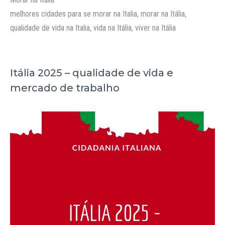
Tags
melhores cidades para se morar na Italia
,
morar na Itália
,
qualidade de vida na Italia
,
vida na Itália
,
viver na Itália
Itália 2025 – qualidade de vida e
mercado de trabalho