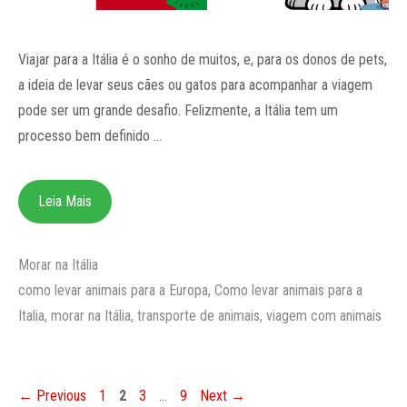
Viajar para a Itália é o sonho de muitos, e, para os donos de pets,
a ideia de levar seus cães ou gatos para acompanhar a viagem
pode ser um grande desafio. Felizmente, a Itália tem um
processo bem definido …
Leia Mais
Categorias
Morar na Itália
Tags
como levar animais para a Europa
,
Como levar animais para a
Italia
,
morar na Itália
,
transporte de animais
,
viagem com animais
Page
Page
Page
Page
←
Previous
1
2
3
…
9
Next
→