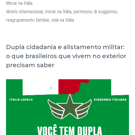
Categorias
Morar na Itália
Tags
direito internacional
,
morar na Itália
,
permesso di soggiorno
,
reagrupamento familiar
,
vida na Itália
Dupla cidadania e alistamento militar:
o que brasileiros que vivem no exterior
precisam saber