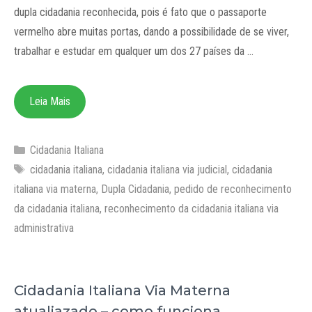
dupla cidadania reconhecida, pois é fato que o passaporte
vermelho abre muitas portas, dando a possibilidade de se viver,
trabalhar e estudar em qualquer um dos 27 países da …
Leia Mais
Categorias
Cidadania Italiana
Tags
cidadania italiana
,
cidadania italiana via judicial
,
cidadania
italiana via materna
,
Dupla Cidadania
,
pedido de reconhecimento
da cidadania italiana
,
reconhecimento da cidadania italiana via
administrativa
Cidadania Italiana Via Materna
atualiazado – como funciona