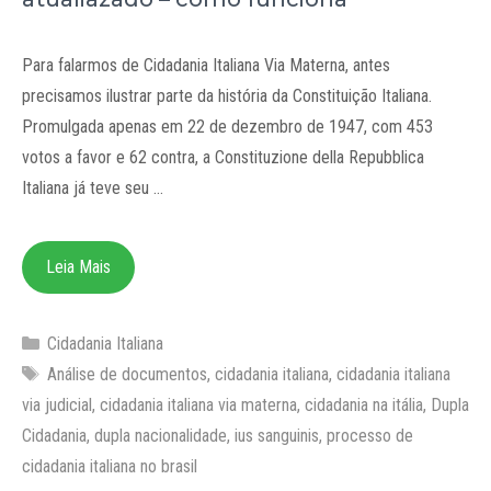
Para falarmos de Cidadania Italiana Via Materna, antes
precisamos ilustrar parte da história da Constituição Italiana.
Promulgada apenas em 22 de dezembro de 1947, com 453
votos a favor e 62 contra, a Constituzione della Repubblica
Italiana já teve seu …
Leia Mais
Categorias
Cidadania Italiana
Tags
Análise de documentos
,
cidadania italiana
,
cidadania italiana
via judicial
,
cidadania italiana via materna
,
cidadania na itália
,
Dupla
Cidadania
,
dupla nacionalidade
,
ius sanguinis
,
processo de
cidadania italiana no brasil