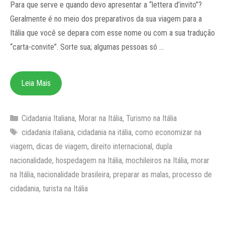
Para que serve e quando devo apresentar a “lettera d’invito”?
Geralmente é no meio dos preparativos da sua viagem para a
Itália que você se depara com esse nome ou com a sua tradução
“carta-convite”. Sorte sua; algumas pessoas só …
Leia Mais
Categorias
Cidadania Italiana
,
Morar na Itália
,
Turismo na Itália
Tags
cidadania italiana
,
cidadania na itália
,
como economizar na
viagem
,
dicas de viagem
,
direito internacional
,
dupla
nacionalidade
,
hospedagem na Itália
,
mochileiros na Itália
,
morar
na Itália
,
nacionalidade brasileira
,
preparar as malas
,
processo de
cidadania
,
turista na Itália