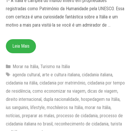
1- A Itália é campeã do mundo inteiro em propriedades
registradas como Patrimônio da Humanidade pela UNESCO. Essa
com certeza é uma curiosidade fantástica sobre a Itália e um
motivo a mais para visitá-la se você é um admirador de …
Leia Mais
Categorias
Morar na Itália
,
Turismo na Itália
Tags
agenda cultural
,
arte e cultura italiana
,
cidadania italiana
,
cidadania na itália
,
cidadania por matrimônio
,
cidadania por tempo
de residência
,
como economizar na viagem
,
dicas de viagem
,
direito internacional
,
dupla nacionalidade
,
hospedagem na Itália
,
ius sanguinis
,
lifestyle
,
mochileiros na Itália
,
morar na Itália
,
notícias
,
preparar as malas
,
processo de cidadania
,
processo de
cidadania italiana no brasil
,
reconhecimento de cidadania
,
turista