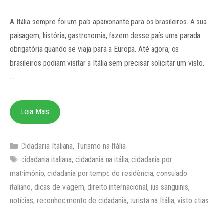
A Itália sempre foi um país apaixonante para os brasileiros. A sua
paisagem, história, gastronomia, fazem desse país uma parada
obrigatória quando se viaja para a Europa. Até agora, os
brasileiros podiam visitar a Itália sem precisar solicitar um visto,
…
Leia Mais
Categorias
Cidadania Italiana
,
Turismo na Itália
Tags
cidadania italiana
,
cidadania na itália
,
cidadania por
matrimônio
,
cidadania por tempo de residência
,
consulado
italiano
,
dicas de viagem
,
direito internacional
,
ius sanguinis
,
notícias
,
reconhecimento de cidadania
,
turista na Itália
,
visto etias