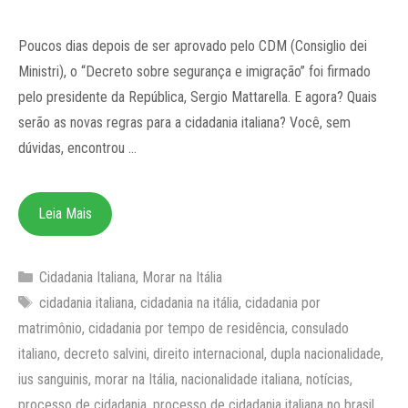
Poucos dias depois de ser aprovado pelo CDM (Consiglio dei
Ministri), o “Decreto sobre segurança e imigração” foi firmado
pelo presidente da República, Sergio Mattarella. E agora? Quais
serão as novas regras para a cidadania italiana? Você, sem
dúvidas, encontrou …
Leia Mais
Categorias
Cidadania Italiana
,
Morar na Itália
Tags
cidadania italiana
,
cidadania na itália
,
cidadania por
matrimônio
,
cidadania por tempo de residência
,
consulado
italiano
,
decreto salvini
,
direito internacional
,
dupla nacionalidade
,
ius sanguinis
,
morar na Itália
,
nacionalidade italiana
,
notícias
,
processo de cidadania
,
processo de cidadania italiana no brasil
,