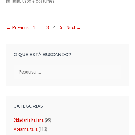
na Itália
,
usos e costumes
Page
Page
Page
Page
←
Previous
1
…
3
4
5
Next
→
O QUE ESTÁ BUSCANDO?
Pesquisar
por:
CATEGORIAS
Cidadania Italiana
(95)
Morar na Itália
(113)