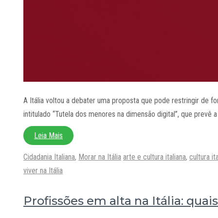
A Itália voltou a debater uma proposta que pode restringir de f
intitulado “Tutela dos menores na dimensão digital”, que prevê a
Leia Mais
Categorias
Tags
Cidadania Italiana
,
Morar na Itália
arte e cultura italiana
,
cultura it
viver na Itália
Profissões em alta na Itália: qua