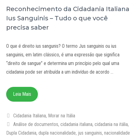
Reconhecimento da Cidadania Italiana
Ius Sanguinis – Tudo o que você
precisa saber
O que é direito ius sangunis? O termo Jus sanguinis ou ius
sanguinis, em latim clássico, é uma expressão que significa
“direito de sangue” e determina um princípio pelo qual uma
cidadania pode ser atribuída a um indivíduo de acordo …
Leia Mais
Categorias
Cidadania Italiana
,
Morar na Itália
Tags
Análise de documentos
,
cidadania italiana
,
cidadania na itália
,
Dupla Cidadania
,
dupla nacionalidade
,
jus sanguinis
,
nacionalidade