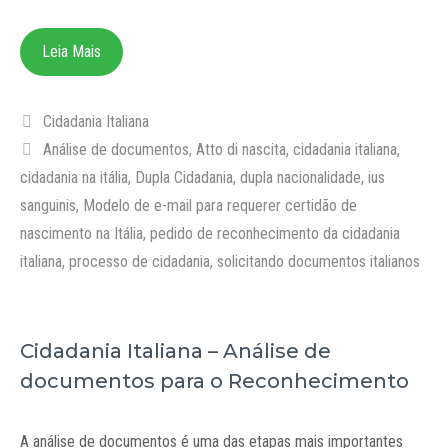
Leia Mais
Categorias
Cidadania Italiana
Tags
Análise de documentos
,
Atto di nascita
,
cidadania italiana
,
cidadania na itália
,
Dupla Cidadania
,
dupla nacionalidade
,
ius
sanguinis
,
Modelo de e-mail para requerer certidão de
nascimento na Itália
,
pedido de reconhecimento da cidadania
italiana
,
processo de cidadania
,
solicitando documentos italianos
Cidadania Italiana – Análise de
documentos para o Reconhecimento
A análise de documentos é uma das etapas mais importantes