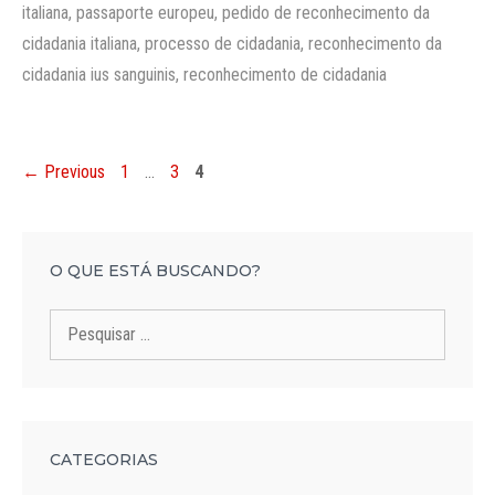
italiana
,
passaporte europeu
,
pedido de reconhecimento da
cidadania italiana
,
processo de cidadania
,
reconhecimento da
cidadania ius sanguinis
,
reconhecimento de cidadania
Page
Page
Page
←
Previous
1
…
3
4
O QUE ESTÁ BUSCANDO?
Pesquisar
por:
CATEGORIAS