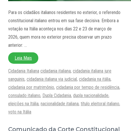
Para os cidadãos italianos residentes no exterior, o referendo
constitucional italiano entrou em sua fase decisiva. Embora a
votação na Itália aconteça nos dias 22 e 23 de março de
2026, quem mora no exterior precisa observar um prazo
anterior: …
Leia Mais
Categorias
Tags
Cidadania Italiana
cidadania italiana
,
cidadania italiana jure
sanguinis
,
cidadania italiana via judicial
,
cidadania na itália
,
cidadania por matrimônio
,
cidadania por tempo de residência
,
consulado italiano
,
Dupla Cidadania
,
dupla nacionalidade
,
eleições na Itália
,
nacionalidade italiana
,
título eleitoral italiano
,
voto na Itália
Comunicado da Corte Constitucional