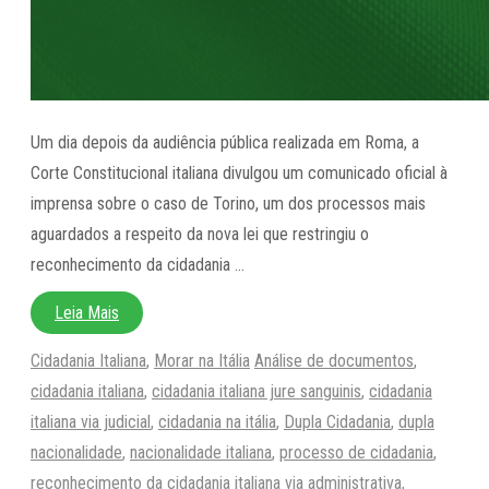
Um dia depois da audiência pública realizada em Roma, a
Corte Constitucional italiana divulgou um comunicado oficial à
imprensa sobre o caso de Torino, um dos processos mais
aguardados a respeito da nova lei que restringiu o
reconhecimento da cidadania …
Leia Mais
Categorias
Tags
Cidadania Italiana
,
Morar na Itália
Análise de documentos
,
cidadania italiana
,
cidadania italiana jure sanguinis
,
cidadania
italiana via judicial
,
cidadania na itália
,
Dupla Cidadania
,
dupla
nacionalidade
,
nacionalidade italiana
,
processo de cidadania
,
reconhecimento da cidadania italiana via administrativa
,