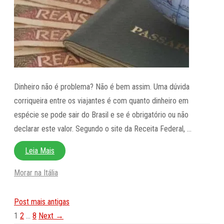
Dinheiro não é problema? Não é bem assim. Uma dúvida
corriqueira entre os viajantes é com quanto dinheiro em
espécie se pode sair do Brasil e se é obrigatório ou não
declarar este valor. Segundo o site da Receita Federal, …
Leia Mais
Categorias
Morar na Itália
Post mais antigas
Page
Page
Page
1
2
…
8
Next
→