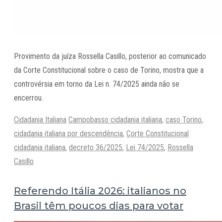
Provimento da juíza Rossella Casillo, posterior ao comunicado
da Corte Constitucional sobre o caso de Torino, mostra que a
controvérsia em torno da Lei n. 74/2025 ainda não se
encerrou.
Categorias
Tags
Cidadania Italiana
Campobasso cidadania italiana
,
caso Torino
,
cidadania italiana por descendência
,
Corte Constitucional
cidadania italiana
,
decreto 36/2025
,
Lei 74/2025
,
Rossella
Casillo
Referendo Itália 2026: italianos no
Brasil têm poucos dias para votar