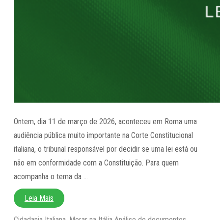
Ontem, dia 11 de março de 2026, aconteceu em Roma uma
audiência pública muito importante na Corte Constitucional
italiana, o tribunal responsável por decidir se uma lei está ou
não em conformidade com a Constituição. Para quem
acompanha o tema da …
Leia Mais
Categorias
Tags
Cidadania Italiana
,
Morar na Itália
Análise de documentos
,